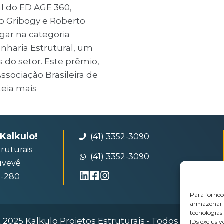
al do ED AGE 360,
o Gribogy e Roberto
gar na categoria
nharia Estrutural, um
do setor. Este prêmio,
sociação Brasileira de
Leia mais
Kalkulo!
(41) 3352-3090
truturais
(41) 3352-3090
Juvevê
0-280
Para fornec
armazenar e
tecnologia
 2025 Kalkulo Projetos Estruturais • Todos os direito
IDs exclusiv